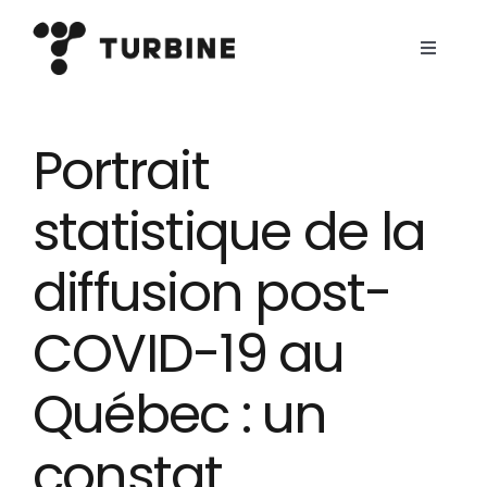
Skip
to
Toggle
Navigat
content
Comment ça
marche?
Portrait
C’est pour qui?
statistique de la
Quelques
exemples
diffusion post-
Blogue
COVID-19 au
Québec : un
Connexion client
constat