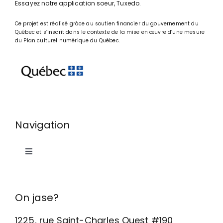
Essayez notre application soeur,
Tuxedo
.
Ce projet est réalisé grâce au soutien financier du gouvernement du
Québec et s’inscrit dans le contexte de la mise en œuvre d’une mesure
du
Plan culturel numérique du Québec
.
Navigation
Toggle
Navigation
Accueil
On jase?
Comment ça marche?
1225, rue Saint-Charles Ouest #190