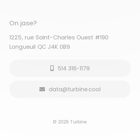
Navigation
Accueil
On jase?
Comment ça marche?
1225, rue Saint-Charles Ouest #190
Longueuil QC J4K 0B9
C’est pour qui?
514 316-1179
Quelques exemples
data@turbine.cool
Blogue
Connexion client
© 2026 Turbine