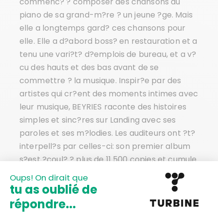
commenc? ? composer des chansons au
piano de sa grand-m?re ? un jeune ?ge. Mais
elle a longtemps gard? ces chansons pour
elle. Elle a d?abord boss? en restauration et a
tenu une vari?t? d?emplois de bureau, et a v?
cu des hauts et des bas avant de se
commettre ? la musique. Inspir?e par des
artistes qui cr?ent des moments intimes avec
leur musique, BEYRIES raconte des histoires
simples et sinc?res sur Landing avec ses
paroles et ses m?lodies. Les auditeurs ont ?t?
interpell?s par celles-ci: son premier album
s?est ?coul? ? plus de 11 500 copies et cumule
plus de 15 millions d??coutes sur toutes les
plateformes.
Les rencontres profond?ment personnelles