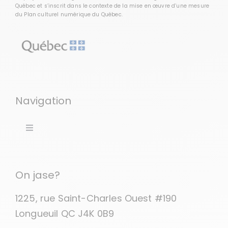
Québec et s’inscrit dans le contexte de la mise en œuvre d’une mesure
du
Plan culturel numérique du Québec
.
Navigation
Toggle
Navigation
Accueil
On jase?
Comment ça marche?
1225, rue Saint-Charles Ouest #190
Longueuil QC J4K 0B9
C’est pour qui?