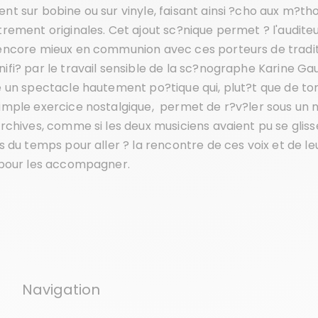
nt sur bobine ou sur vinyle, faisant ainsi ?cho aux m?th
trement originales. Cet ajout sc?nique permet ? l'audite
encore mieux en communion avec ces porteurs de traditi
ifi? par le travail sensible de la sc?nographe Karine Gau
e un spectacle hautement po?tique qui, plut?t que de t
imple exercice nostalgique, permet de r?v?ler sous un
archives, comme si les deux musiciens avaient pu se gliss
es du temps pour aller ? la rencontre de ces voix et de le
 pour les accompagner.
Navigation