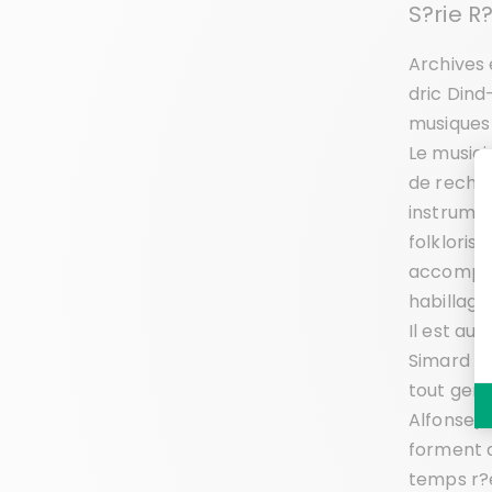
S?rie R
Archives 
dric Dind
musiques
Le musici
de recher
instrumen
folkloris
accompagn
habillage
Il est au
Simard qu
tout gen
Alfonse),
forment d
temps r?e