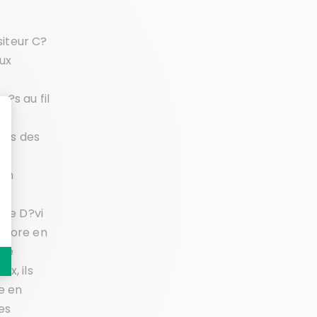
siteur C?
aux
?s au fil
ons des
'un
ste D?vi
sonore en
que
x, ils
e en
es