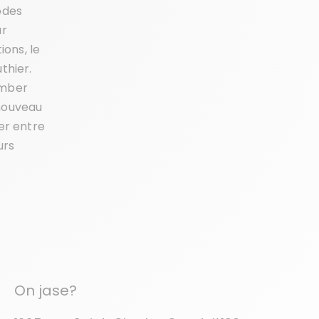
odes
ur
ons, le
thier.
omber
 nouveau
er entre
urs
On jase?