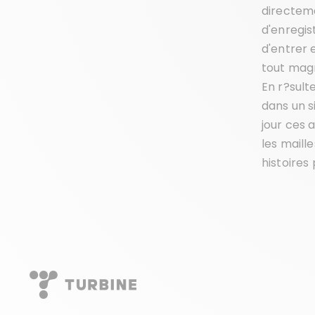
directeme
d'enregis
d'entrer 
tout magn
En r?sult
dans un s
jour ces 
les maill
histoires