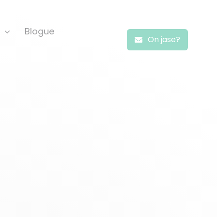
Blogue
On jase?