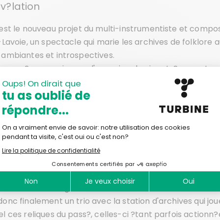
?v?lation
est le nouveau projet du multi-instrumentiste et compo
-Lavoie, un spectacle qui marie les archives de folklore 
 ambiantes et introspectives.
en se r?approprie pour l'occasion de vieux tr?sors retrouv
ches passionn?es, une s?lection de chansons et d?airs
taux des ann?es 40 et 50 tir?s notamment des collecti
tes Simonne Voyer, Roger Matton et Luc Lacourci?re. Il les
e ensuite, principalement au piano, les enrichissant d
 musical moderne et intimiste.
ssi appuy? sur sc?ne par le violoneux et multi-instrumenti
i, tout en ?tant ouvertement tourn? vers l'exploration 
re (comme en t?moigne ses trames sonores avec le cir
 am?ne un ancrage fort dans les codes traditionnels. ? deu
onc finalement un trio avec la station d'archives qui jou
l ces reliques du pass?, celles-ci ?tant parfois actionn?